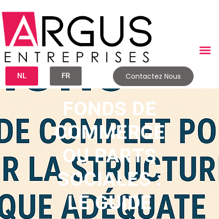
NL
FR
Contactez Nous
FONDS DE
COMMERCE
OU PARTS
SOCIALES :
LE GUIDE