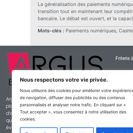
La généralisation des paiements numérique
transition tout en maintenant leur compéti
bancaire. Le débat est ouvert, et la capa
Mots-clés :
Paiements numériques, Cashless
Friterie 
Snack à 
Nous respectons votre vie privée.
Votre re
Nous utilisons des cookies pour améliorer votre expérienc
de navigation, diffuser des publicités ou des contenus
Argus Entreprises est une des principales
Comment 
personnalisés et analyser notre trafic. En cliquant sur «
sandwich
plateformes de cession de commerces et
Tout accepter », vous consentez à notre utilisation des
d’entreprises du Benelux. Chaque affaire
cookies.
que nous présentons a été visitée et
évaluée par l’un de nos experts. Nous