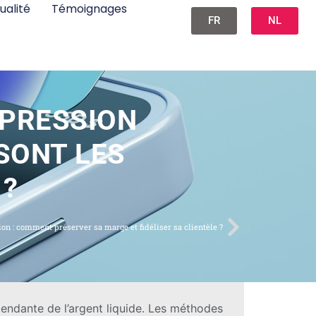
ualité
Témoignages
FR
NL
PPRESSION
SONT LES
 ?
on : comment préserver sa marge et fidéliser sa clientèle ?
endante de l’argent liquide. Les méthodes