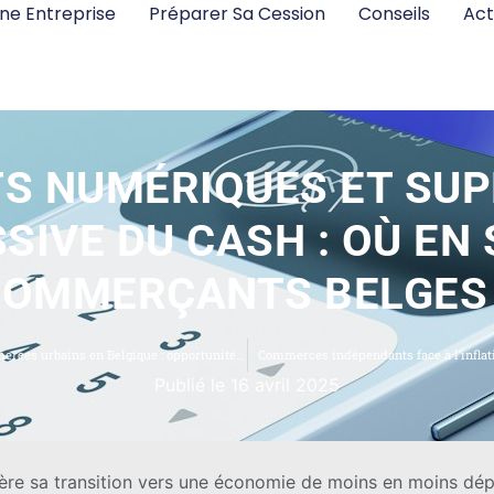
ne Entreprise
Préparer Sa Cession
Conseils
Act
S NUMÉRIQUES ET SU
SIVE DU CASH : OÙ EN 
OMMERÇANTS BELGES
L’impact du nouveau plan fédéral de mobilité sur les commerces urbains en Belgique : opportunités ou menaces ?
Commerces indépendants face à l’inflati
Publié le 16 avril 2025
lère sa transition vers une économie de moins en moins dép