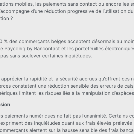
tions mobiles, les paiements sans contact ou encore les s
accompagne d’une réduction progressive de l’utilisation 
tion ?
e 80 % des commerçants belges acceptent désormais au moi
ue Payconiq by Bancontact et les portefeuilles électroniques
t pas sans soulever certaines inquiétudes.
précier la rapidité et la sécurité accrues qu’offrent ces n
rces constatent une réduction sensible des erreurs de caiss
riques limitent les risques liés à la manipulation d’espèces 
usion
es paiements numériques ne fait pas l’unanimité. Certains 
xpriment des inquiétudes quant aux frais élevés prélevés 
commerçants alertent sur la hausse sensible des frais bancai