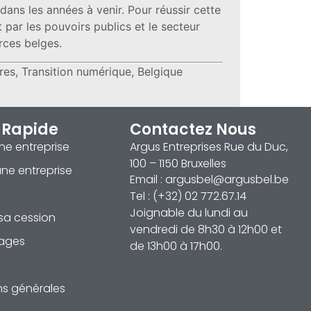
ns les années à venir. Pour réussir cette
par les pouvoirs publics et le secteur
rces belges.
res, Transition numérique, Belgique
 Rapide
Contactez Nous
ne entreprise
Argus Entreprises Rue du Duc,
100 – 1150 Bruxelles
ne entreprise
Email : argusbel@argusbel.be
Tel : (+32) 02 772.67.14
Joignable du lundi au
sa cession
vendredi de 8h30 à 12h00 et
ages
de 13h00 à 17h00.
ns générales