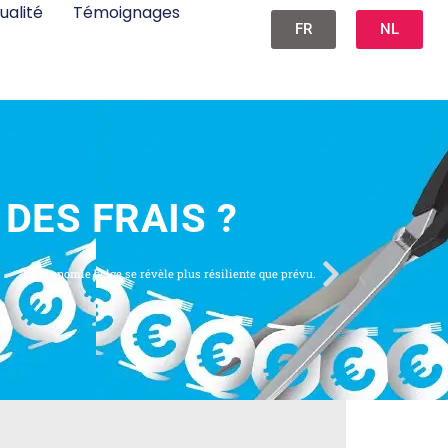
ualité
Témoignages
FR
NL
DES FRAIS ?
La économie belge se révèle plus résiliente que prévu.