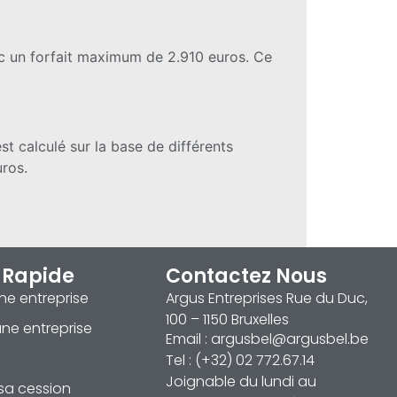
avec un forfait maximum de 2.910 euros. Ce
est calculé sur la base de différents
uros.
 Rapide
Contactez Nous
ne entreprise
Argus Entreprises Rue du Duc,
100 – 1150 Bruxelles
ne entreprise
Email : argusbel@argusbel.be
Tel : (+32) 02 772.67.14
Joignable du lundi au
sa cession