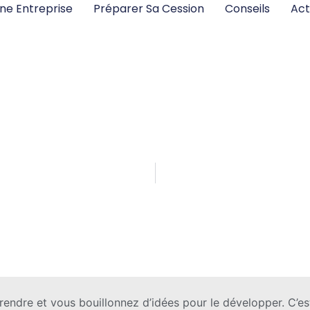
ne Entreprise
Préparer Sa Cession
Conseils
Act
r votre rachat
Négocier un Fonds de Commerce
Publié le
endre et vous bouillonnez d’idées pour le développer. C’es