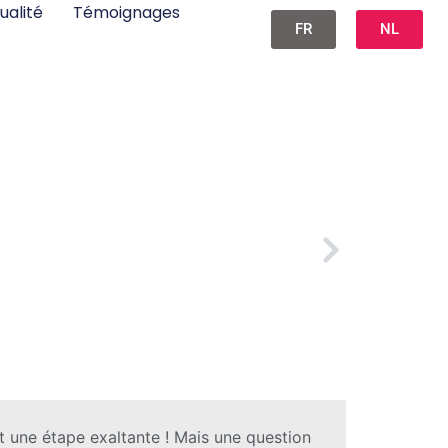
ualité
Témoignages
FR
NL
 : Le Guide pour Baisser le Prix avec les Bons Arguments
t une étape exaltante ! Mais une question