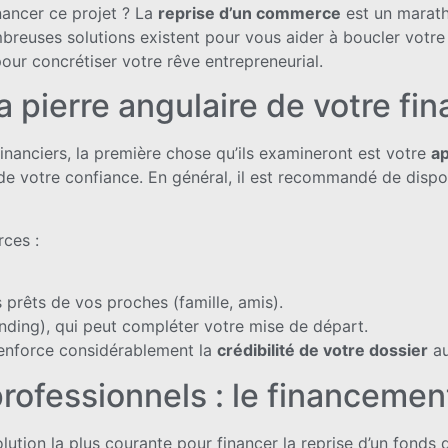
nancer ce projet ? La
reprise d’un commerce
est un maratho
reuses solutions existent pour vous aider à boucler votre 
pour concrétiser votre rêve entrepreneurial.
la pierre angulaire de votre f
inanciers, la première chose qu’ils examineront est votre
ap
de votre confiance. En général, il est recommandé de disp
rces :
prêts de vos proches (famille, amis).
nding), qui peut compléter votre mise de départ.
 renforce considérablement la
crédibilité de votre dossier
au
rofessionnels : le financemen
olution la plus courante pour financer la reprise d’un fond