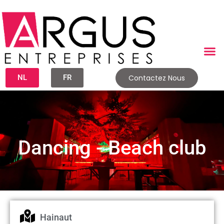
NL
FR
Contactez Nous
Dancing - Beach club
Hainaut