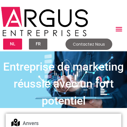
NL
FR
Contactez Nous
Entreprise de marketing
réussie avec un fort
potentiel
Anvers