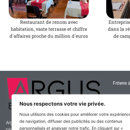
Restaurant de renom avec
Entrepris
habitation, vaste terrasse et chiffre
dans la ré
d'affaires proche du million d'euros
de camp
Friterie 
Snack à 
Nous respectons votre vie privée.
Votre re
Nous utilisons des cookies pour améliorer votre expérienc
de navigation, diffuser des publicités ou des contenus
Argus Entreprises est une des principales
Comment 
personnalisés et analyser notre trafic. En cliquant sur «
sandwich
plateformes de cession de commerces et