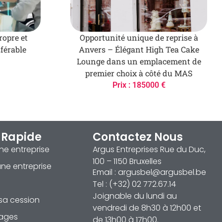
ropre et
Opportunité unique de reprise à
férable
Anvers – Élégant High Tea Cake
Lounge dans un emplacement de
premier choix à côté du MAS
Prix : 185000 €
 Rapide
Contactez Nous
ne entreprise
Argus Entreprises Rue du Duc,
100 – 1150 Bruxelles
ne entreprise
Email : argusbel@argusbel.be
Tel : (+32) 02 772.67.14
Joignable du lundi au
sa cession
vendredi de 8h30 à 12h00 et
ages
de 13h00 à 17h00.