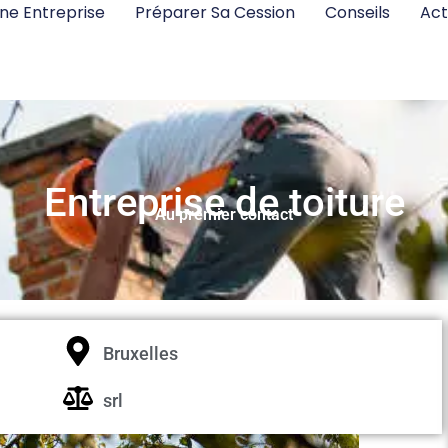
ne Entreprise
Préparer Sa Cession
Conseils
Act
Entreprise de toiture
Au premier contact
Bruxelles
srl