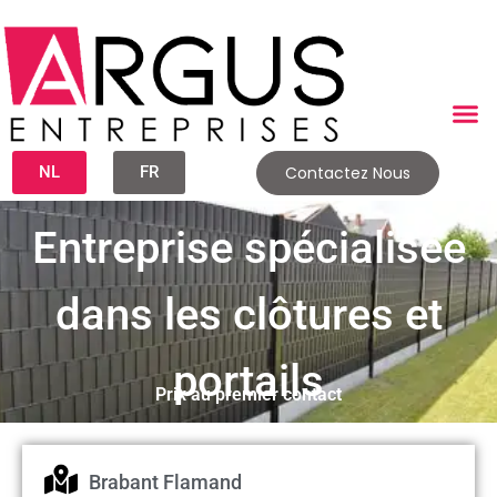
NL
FR
Contactez Nous
Entreprise spécialisée
dans les clôtures et
portails
Prix au premier contact
Brabant Flamand