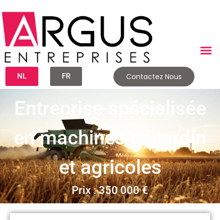
NL
FR
Contactez Nous
Entreprise spécialisée
en machines de jardin
et agricoles
Prix : 350 000 €