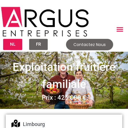
NL
FR
Contactez Nous
Exploitation fruitière
familiale
Prix : 425 000 €
Limbourg