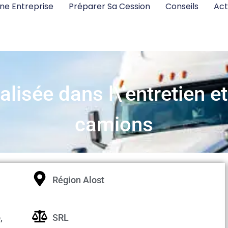
ne Entreprise
Préparer Sa Cession
Conseils
Act
alisée dans l\'entretien et
camions
Région Alost
,
SRL