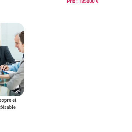
Prix : 185000 €
ropre et
férable