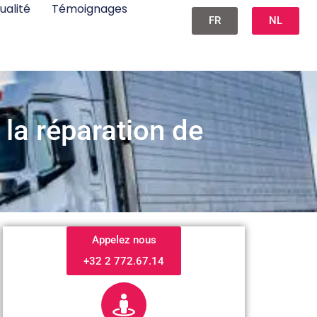
ualité
Témoignages
FR
NL
 la réparation de
Appelez nous
+32 2 772.67.14