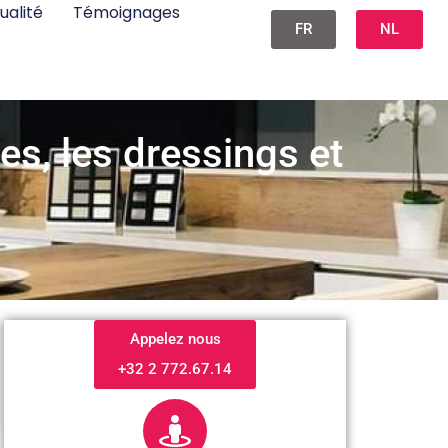
ualité
Témoignages
FR
NL
es, les dressings et
Appelez nous
+32 2 772.67.14