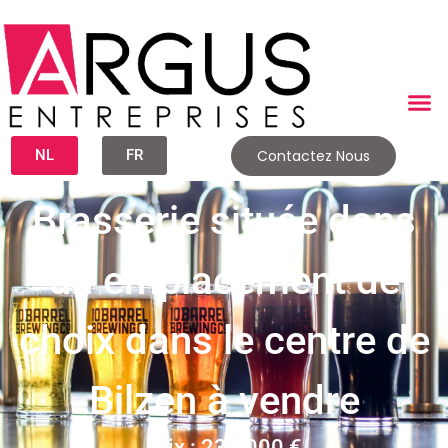
NL
FR
Contactez Nous
Brasserie située dans
un emplacement de
choix dans le centre de
Bilzen à vendre
Prix : 239 000 €