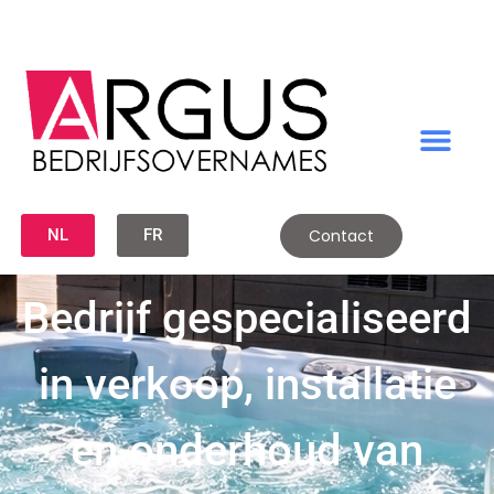
NL
FR
Contact
Bedrijf gespecialiseerd
in verkoop, installatie
en onderhoud van