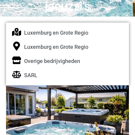
jacuzzi's
Vraagprijs bij eerste kontakt
Luxemburg en Grote Regio
Luxemburg en Grote Regio
Overige bedrijvigheden
SARL