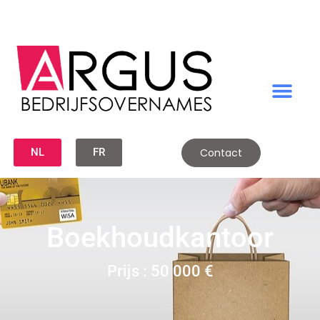
NL
FR
Contact
Boekhoudkantoor
Prijs : 50 000 €