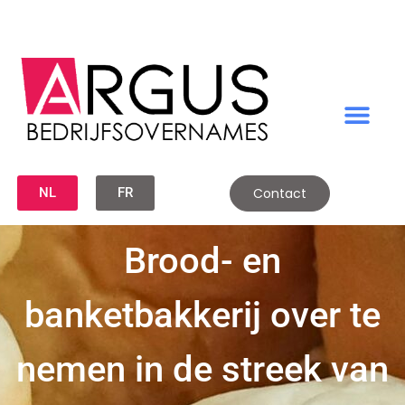
NL
FR
Contact
Brood- en
banketbakkerij over te
nemen in de streek van