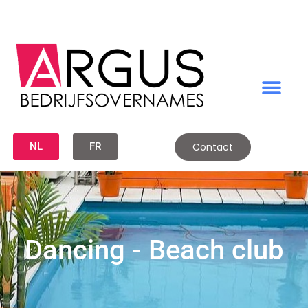
NL
FR
Contact
Dancing - Beach club