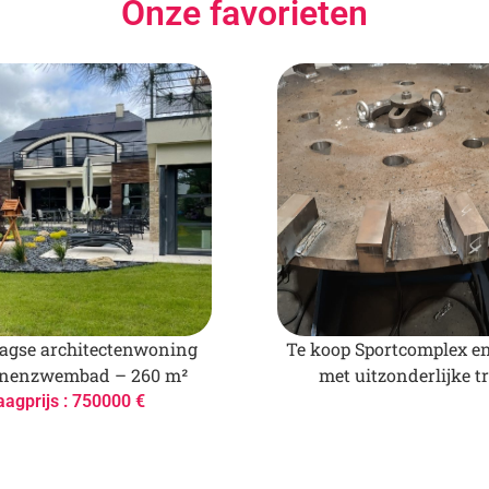
Onze favorieten
gse architectenwoning
Te koop Sportcomplex e
nnenzwembad – 260 m²
met uitzonderlijke t
aagprijs : 750000 €