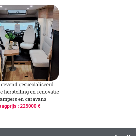
gevend gespecialiseerd
de herstelling en renovatie
campers en caravans
aagprijs : 225000 €