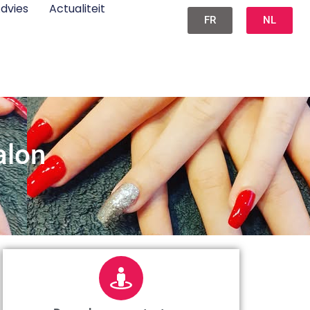
dvies
Actualiteit
FR
NL
alon