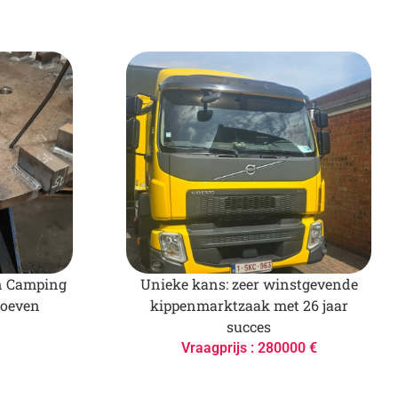
n Camping
Unieke kans: zeer winstgevende
roeven
kippenmarktzaak met 26 jaar
succes
Vraagprijs : 280000 €