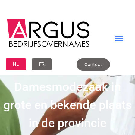
NL
FR
Contact
Damesmodezaak in
grote en bekende plaats
in de provincie