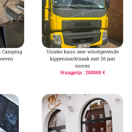
n Camping
Unieke kans: zeer winstgevende
roeven
kippenmarktzaak met 26 jaar
succes
Vraagprijs : 280000 €