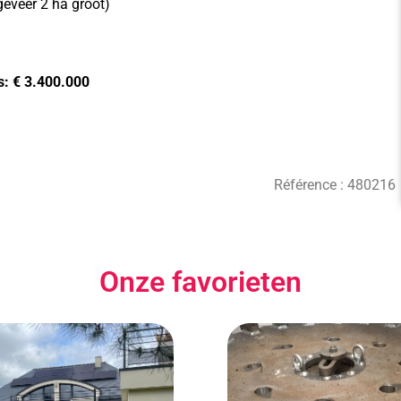
eveer 2 ha groot)
js: € 3.400.000
Référence :
480216
Onze favorieten