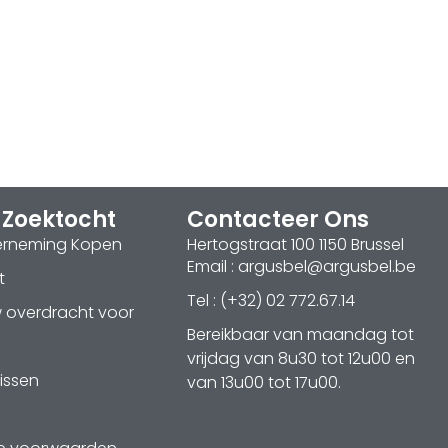
 Zoektocht
Contacteer Ons
erneming Kopen
Hertogstraat 100 1150 Brussel
Email : argusbel@argusbel.be
t
Tel : (+32) 02 772.67.14
w overdracht voor
Bereikbaar van maandag tot
vrijdag van 8u30 tot 12u00 en
issen
van 13u00 tot 17u00.