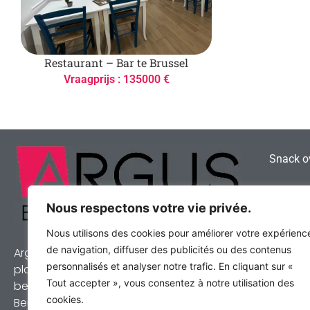
Restaurant – Bar te Brussel
Vraagprijs : 135000 €
Snack ov
Hoe vind
Broodje
Nous respectons votre vie privée.
Nous utilisons des cookies pour améliorer votre expérienc
Frituur 
de navigation, diffuser des publicités ou des contenus
Argus Bedrijven is een van de belangrijkste
personnalisés et analyser notre trafic. En cliquant sur «
Uw resta
platforms voor de overname van
Tout accepter », vous consentez à notre utilisation des
bedrijven en ondernemingen in de
cookies.
Benelux. Elke zaak die wij presenteren, is