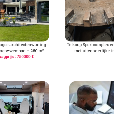
gse architectenwoning
Te koop Sportcomplex e
nnenzwembad – 260 m²
met uitzonderlijke t
aagprijs : 750000 €