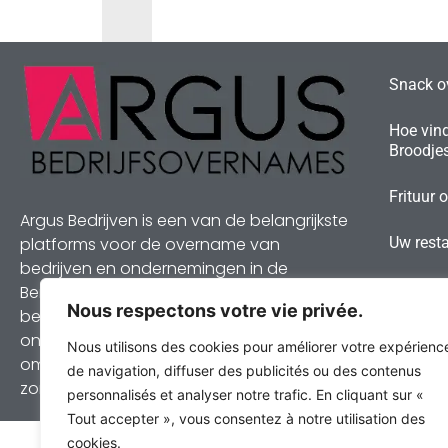
Snack ov
Hoe vind
Broodje
Frituur 
Argus Bedrijven is een van de belangrijkste
Uw resta
platforms voor de overname van
bedrijven en ondernemingen in de
Benelux. Elke zaak die wij presenteren, is
Nous respectons votre vie privée.
bezocht en geëvalueerd door een van
onze experts. Wij bieden u de mogelijkheid
Nous utilisons des cookies pour améliorer votre expérienc
om een bedrijf of onderneming te kopen
de navigation, diffuser des publicités ou des contenus
zonder commissie.
personnalisés et analyser notre trafic. En cliquant sur «
Tout accepter », vous consentez à notre utilisation des
cookies.