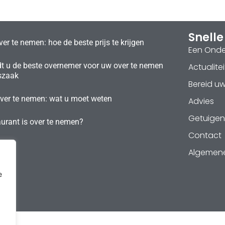
Snelle
er te nemen: hoe de beste prijs te krijgen
Een Ond
t u de beste overnemer voor uw over te nemen
Actualitei
szaak
Bereid u
over te nemen: wat u moet weten
Advies
Getuigen
urant is over te nemen?
Contact
Algemen
e