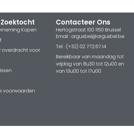
 Zoektocht
Contacteer Ons
erneming Kopen
Hertogstraat 100 1150 Brussel
Email : argusbel@argusbel.be
t
Tel : (+32) 02 772.67.14
w overdracht voor
Bereikbaar van maandag tot
vrijdag van 8u30 tot 12u00 en
issen
van 13u00 tot 17u00.
e voorwaarden