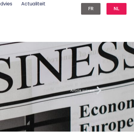
dvies
Actualiteit
FR
NL
Article suivant