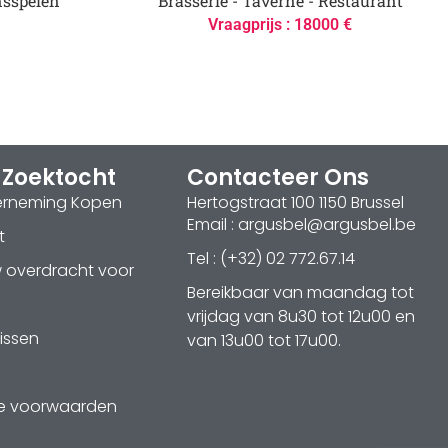
nsspelen
Brasserie - Taverne - Restaurant
Vraagprijs : 18000 €
 Zoektocht
Contacteer Ons
erneming Kopen
Hertogstraat 100 1150 Brussel
Email : argusbel@argusbel.be
t
Tel : (+32) 02 772.67.14
w overdracht voor
Bereikbaar van maandag tot
vrijdag van 8u30 tot 12u00 en
issen
van 13u00 tot 17u00.
e voorwaarden