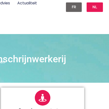
dvies
Actualiteit
FR
NL
nschrijnwerkerij
ien