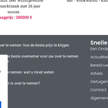
ans: zeer winstgevende
Bar - Rookwaren - Ka
marktzaak met 26 jaar
succes
aagprijs : 280000 €
Snelle
er te nemen: hoe de beste prijs te krijgen
Een Ond
t u de beste overnemer voor uw over te nemen
Actualitei
szaak
Bereid u
e
over te nemen: wat u moet weten
Advies
Getuigen
urant is over te nemen?
Contact
Algemen