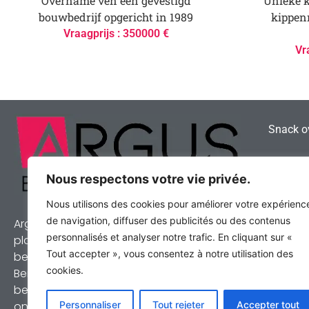
Overname ven een gevestigd
Unieke k
bouwbedrijf opgericht in 1989
kippen
Vraagprijs : 350000 €
Vr
Snack ov
Hoe vind
Broodje
Nous respectons votre vie privée.
Nous utilisons des cookies pour améliorer votre expérienc
Frituur 
de navigation, diffuser des publicités ou des contenus
Argus Bedrijven is een van de belangrijkste
personnalisés et analyser notre trafic. En cliquant sur «
Uw resta
platforms voor de overname van
Tout accepter », vous consentez à notre utilisation des
bedrijven en ondernemingen in de
cookies.
Benelux. Elke zaak die wij presenteren, is
bezocht en geëvalueerd door een van
onze experts. Wij bieden u de mogelijkheid
Personnaliser
Tout rejeter
Accepter tout