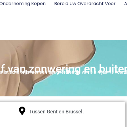
 Onderneming Kopen
Bereid Uw Overdracht Voor
A
ijf van zonwering en buite
alistische prijs met een terugverdientijd van 3 à 4 jaar is voorz
Tussen Gent en Brussel.