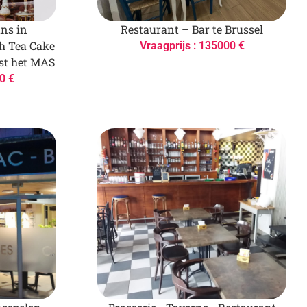
ns in
Restaurant – Bar te Brussel
h Tea Cake
Vraagprijs : 135000 €
st het MAS
0 €