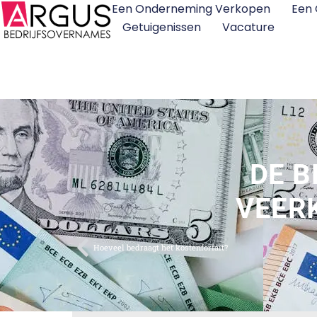
Een Onderneming Verkopen
Een
Getuigenissen
Vacature
DE B
VEER
Hoeveel bedraagt het kostenforfait?