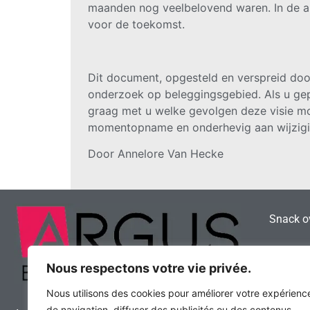
maanden nog veelbelovend waren. In de an
voor de toekomst.
Dit document, opgesteld en verspreid doo
onderzoek op beleggingsgebied. Als u geper
graag met u welke gevolgen deze visie mog
momentopname en onderhevig aan wijzigi
Door
Annelore Van Hecke
Snack ov
Hoe vind
Broodje
Nous respectons votre vie privée.
Nous utilisons des cookies pour améliorer votre expérienc
Frituur 
de navigation, diffuser des publicités ou des contenus