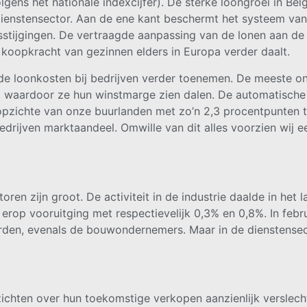
ens het nationale indexcijfer). De sterke loongroei in Belgi
 dienstensector. Aan de ene kant beschermt het systeem va
jsstijgingen. De vertraagde aanpassing van de lonen aan de
e koopkracht van gezinnen elders in Europa verder daalt.
 de loonkosten bij bedrijven verder toenemen. De meeste 
n, waardoor ze hun winstmarge zien dalen. De automatische
pzichte van onze buurlanden met zo’n 2,3 procentpunten 
edrijven marktaandeel. Omwille van dit alles voorzien wij e
ren zijn groot. De activiteit in de industrie daalde in het 
 erop vooruitging met respectievelijk 0,3% en 0,8%. In febr
rden, evenals de bouwondernemers. Maar in de dienstensect
zichten over hun toekomstige verkopen aanzienlijk verslechte