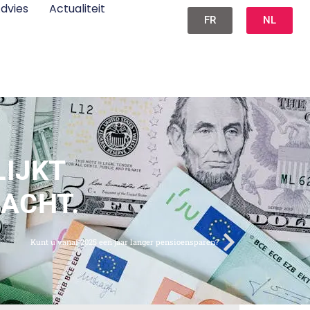
dvies
Actualiteit
FR
NL
LIJKT
ACHT.
Kunt u vanaf 2025 een jaar langer pensioensparen?