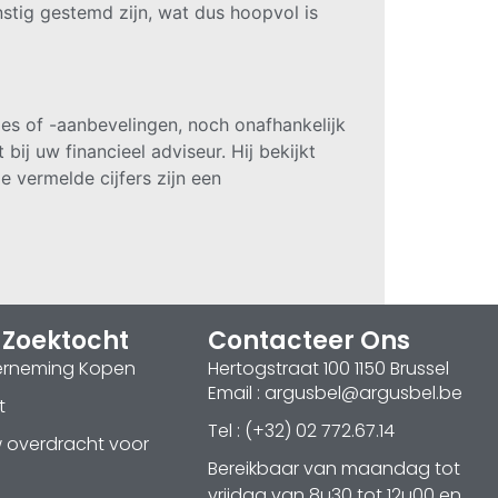
stig gestemd zijn, wat dus hoopvol is
es of -aanbevelingen, noch onafhankelijk
ij uw financieel adviseur. Hij bekijkt
 vermelde cijfers zijn een
 Zoektocht
Contacteer Ons
erneming Kopen
Hertogstraat 100 1150 Brussel
Email : argusbel@argusbel.be
t
Tel : (+32) 02 772.67.14
w overdracht voor
Bereikbaar van maandag tot
vrijdag van 8u30 tot 12u00 en