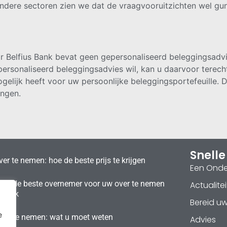
dere sectoren zien we dat de vraagvooruitzichten wel gun
r Belfius Bank bevat geen gepersonaliseerd beleggingsadvi
sonaliseerd beleggingsadvies wil, kan u daarvoor terecht b
elijk heeft voor uw persoonlijke beleggingsportefeuille. De
ngen.
Snelle
er te nemen: hoe de beste prijs te krijgen
Een Ond
t u de beste overnemer voor uw over te nemen
Actualitei
szaak
Bereid u
e
over te nemen: wat u moet weten
Advies