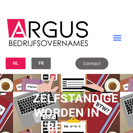
NL
FR
Contact
ZELFSTANDIGE
WORDEN IN
BELGIË